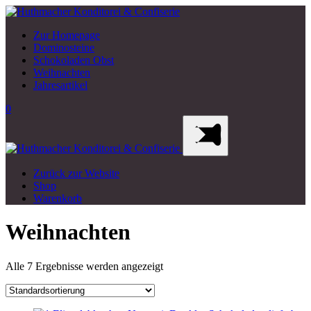
Zur Homepage
Dominosteine
Schokoladen Obst
Weihnachten
Jahresartikel
0
Zurück zur Website
Shop
Warenkorb
Weihnachten
Alle 7 Ergebnisse werden angezeigt