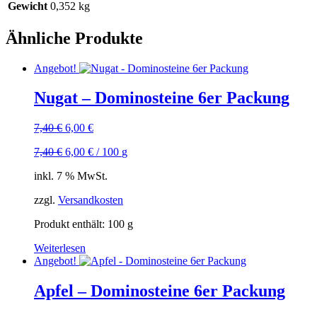
Gewicht
0,352 kg
Ähnliche Produkte
Angebot!
Nugat – Dominosteine 6er Packung
Ursprünglicher
Aktueller
7,40
€
6,00
€
Preis
Preis
7,40
€
6,00
€
/
100
g
war:
ist:
7,40 €
6,00 €.
inkl. 7 % MwSt.
zzgl.
Versandkosten
Produkt enthält: 100
g
Weiterlesen
Angebot!
Apfel – Dominosteine 6er Packung