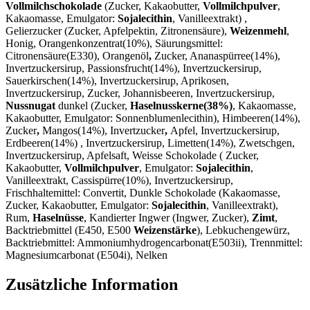
Vollmilchschokolade
(Zucker, Kakaobutter,
Vollmilchpulver
,
Kakaomasse, Emulgator:
Sojalecithin
, Vanilleextrakt) ,
Gelierzucker (Zucker, Apfelpektin, Zitronensäure),
Weizenmehl
,
Honig, Orangenkonzentrat(10%), Säurungsmittel:
Citronensäure(E330), Orangenöl
,
Zucker, Ananaspürree(14%),
Invertzuckersirup, Passionsfrucht(14%), Invertzuckersirup,
Sauerkirschen(14%), Invertzuckersirup, Aprikosen,
Invertzuckersirup, Zucker, Johannisbeeren, Invertzuckersirup,
Nussnugat
dunkel (Zucker,
Haselnusskerne(38%)
, Kakaomasse,
Kakaobutter, Emulgator: Sonnenblumenlecithin), Himbeeren(14%),
Zucker
,
Mangos(14%), Invertzucker
,
Apfel, Invertzuckersirup,
Erdbeeren(14%) , Invertzuckersirup, Limetten(14%), Zwetschgen,
Invertzuckersirup, Apfelsaft, Weisse Schokolade ( Zucker,
Kakaobutter,
Vollmilchpulver
, Emulgator:
Sojalecithin
,
Vanilleextrakt, Cassispürre(10%), Invertzuckersirup,
Frischhaltemittel: Convertit, Dunkle Schokolade (Kakaomasse,
Zucker, Kakaobutter, Emulgator:
Sojalecithin
, Vanilleextrakt),
Rum,
Haselnüsse
, Kandierter Ingwer (Ingwer, Zucker),
Zimt
,
Backtriebmittel (E450, E500
Weizenstärke
), Lebkuchengewürz,
Backtriebmittel: Ammoniumhydrogencarbonat(E503ii), Trennmittel:
Magnesiumcarbonat (E504i), Nelken
Zusätzliche Information