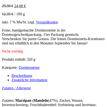
Ursprünglicher
Aktueller
29,50
€
24,00
€
Preis
Preis
12,35
€
/
100
g
war:
ist:
29,50 €
24,00 €.
inkl. 7 % MwSt.
zzgl.
Versandkosten
Feine, handgemachte Dominosteine in der
Dominogeschenkpackung. 15er Packung gemischt.
Verschenken Sie puren Genuss. Die feinen Dominostein-Kreationen
sind nur erhältlich in den Monaten September bis Januar!
Nicht vorrätig
Produkt enthält: 320
g
Kategorie:
Dominosteine
Beschreibung
Zusätzliche Information
Zutaten / Allergene
Zutaten:
Marzipan
(
Mandeln
(47%), Zucker, Wasser,
Invertzuckersirup, Feuchthaltemittel: Sorbitsirup und Invertase,