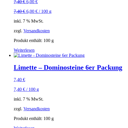
Ursprünglicher
Aktueller
7,40
€
6,00
€
Preis
Preis
7,40
€
6,00
€
/
100
g
war:
ist:
7,40 €
6,00 €.
inkl. 7 % MwSt.
zzgl.
Versandkosten
Produkt enthält: 100
g
Weiterlesen
Limette – Dominosteine 6er Packung
7,40
€
7,40
€
/
100
g
inkl. 7 % MwSt.
zzgl.
Versandkosten
Produkt enthält: 100
g