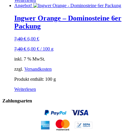
Weiterlesen
Angebot!
Ingwer Orange – Dominosteine 6er
Packung
Ursprünglicher
Aktueller
7,40
€
6,00
€
Preis
Preis
7,40
€
6,00
€
/
100
g
war:
ist:
7,40 €
6,00 €.
inkl. 7 % MwSt.
zzgl.
Versandkosten
Produkt enthält: 100
g
Weiterlesen
Zahlungsarten