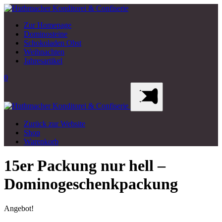
Zur Homepage
Dominosteine
Schokoladen Obst
Weihnachten
Jahresartikel
0
Zurück zur Website
Shop
Warenkorb
15er Packung nur hell –
Dominogeschenkpackung
Angebot!